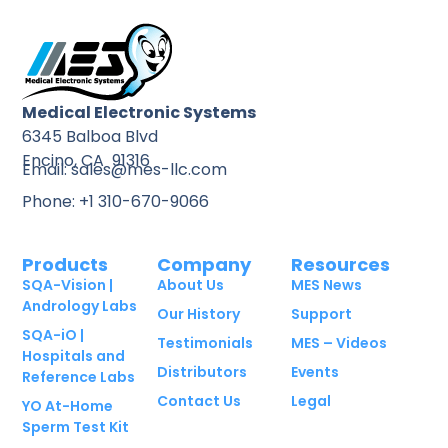
Medical Electronic Systems
6345 Balboa Blvd
Encino, CA 91316
Email: sales@mes-llc.com
Phone: +1 310-670-9066
Products
Company
Resources
SQA-Vision |
About Us
MES News
Andrology Labs
Our History
Support
SQA-iO |
Testimonials
MES – Videos
Hospitals and
Distributors
Events
Reference Labs
Contact Us
Legal
YO At-Home
Sperm Test Kit